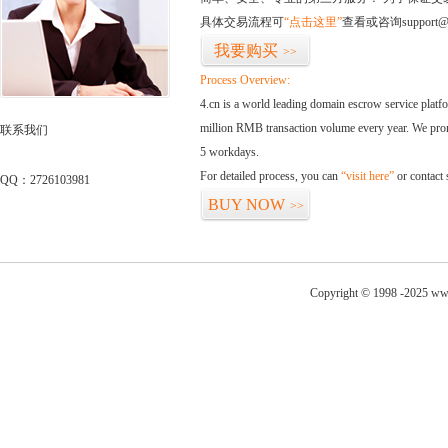
具体交易流程可
“点击这里”
查看或咨询support@
我要购买
>>
Process Overview:
4.cn is a world leading domain escrow service plat
million RMB transaction volume every year. We promi
联系我们
5 workdays.
For detailed process, you can
“visit here”
or contact
QQ：2726103981
BUY NOW
>>
Copyright © 1998 -2025 www