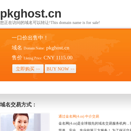
pkghost.cn
您正在访问的域名可以转让!This domain name is for sale!
一口价出售中！
域名
pkghost.cn
Domain Name:
售价
CNY 1115.00
Listing Price:
立即购买
BUY NOW
>>
>>
域名交易方式：
通过金名网(4.cn) 中介交易
金名网(4.cn)是全球领先的域名交易服务机
简单、安全、专业的第三方服务！ 为了保证交